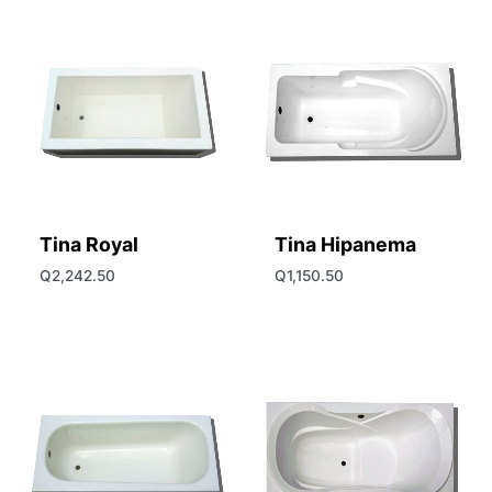
Tina Royal
Tina Hipanema
Q
2,242.50
Q
1,150.50