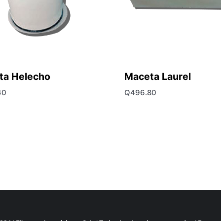
ta Helecho
Maceta Laurel
40
Q
496.80