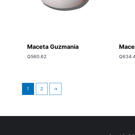
Maceta Guzmania
Mace
Q
560.62
Q
634.
1
2
→