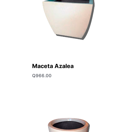
Maceta Azalea
Q
966.00