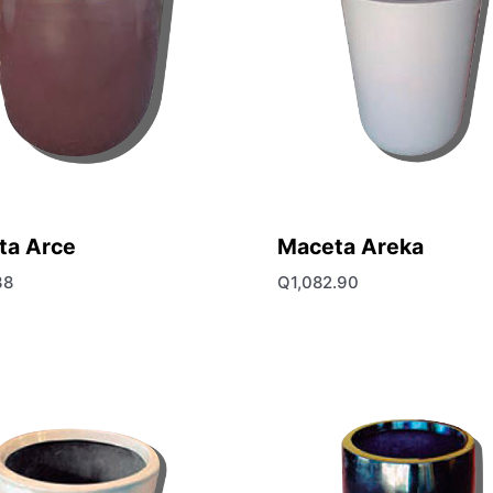
ta Arce
Maceta Areka
38
Q
1,082.90