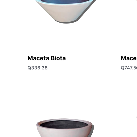
Maceta Biota
Macet
Q
336.38
Q
747.5