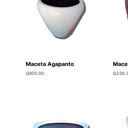
Maceta Agapanto
Mace
Q
805.00
Q
336.