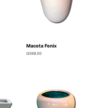
Maceta Fenix
Q
598.00