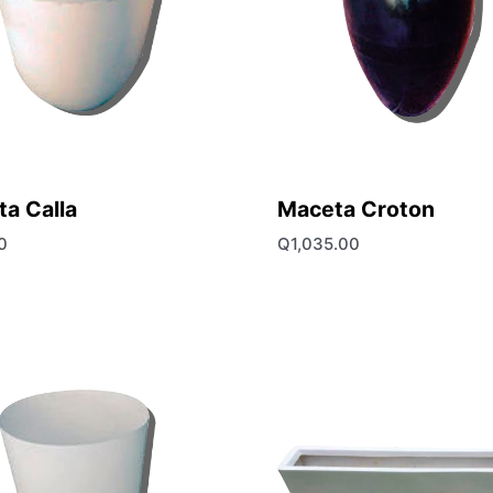
a Calla
Maceta Croton
0
Q
1,035.00