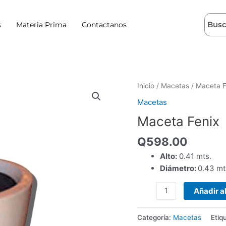
s
Materia Prima
Contactanos
Maceta
Inicio
/
Macetas
/ Maceta F
Fenix
Macetas
cantidad
Maceta Fenix
Q
598.00
Alto:
0.41 mts.
Diámetro:
0.43 mt
Añadir al
Categoría:
Macetas
Etiq