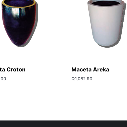
ta Croton
Maceta Areka
.00
Q
1,082.90