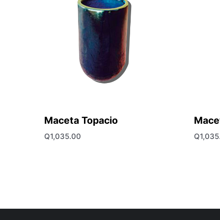
Maceta Topacio
Mace
Q
1,035.00
Q
1,035