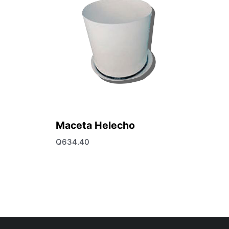
Maceta Helecho
Q
634.40