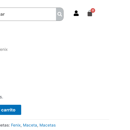
enix
s.
 carrito
uetas:
Fenix
,
Maceta
,
Macetas